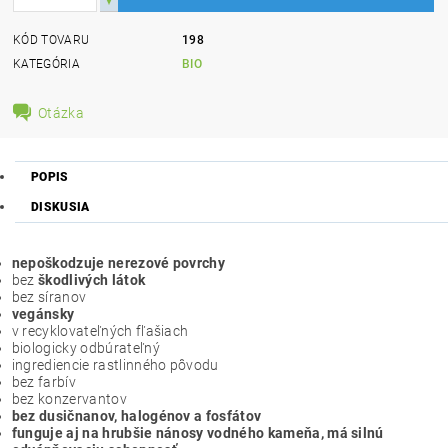
KÓD TOVARU
198
KATEGÓRIA
BIO
Otázka
POPIS
DISKUSIA
nepoškodzuje nerezové povrchy
bez
škodlivých látok
bez síranov
vegánsky
v recyklovateľných fľašiach
biologicky odbúrateľný
ingrediencie rastlinného pôvodu
bez farbív
bez konzervantov
bez dusičnanov, halogénov a fosfátov
funguje aj na hrubšie nánosy vodného kameňa, má silnú