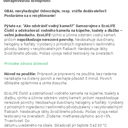
odvápňovaciu schopnosť
OBAL nevyhadzujte! Odovzdajte, resp. vráťte dodávateľovi!
Postaráme sa o recyklovanie!
Pýtate sa: “Ako odstrániť vodný kameň?” Samozrejme s EcoLIFE
Čistič a odstraňovač vodného kameňa na kúpeľne, toalety a dlažbu –
veľmi jednoducho. EcoLIFE
rýchlo a účinne odstráni vodný kameň,
pričom
nepoškodzuje nerezové povrchy.
Neobsahuje dusičnany,
halogény a fosfáty. Vyrobený z prírodných ingrediencií rastlinného
pôvodu, balený v recyklovateľných fľašiach. Neobsahuje látky
živočíšneho pôvodu. Počas vývoja nebol testovaný na zvieratách.
Prírodne zdravá účinnosť
Návod na použitie:
Prípravok je pripravený na použitie, bez riedenia
nanášajte na čistený povrch a nechajte pôsobiť 5 minút. Povrch
dôkladne opláchnite a utrite dosucha.
EcoLIFE Čistič a odstraňovač vodného kameňa na kúpeľne, toalety a
dlažbu, rýchlo a
účinne odstráni vodný kameň, pričom nepoškodzuje
nerezové povrchy. Neobsahuje
dusičnany, halogény a fosfáty. Vyrobený
z prírodných ingrediencií rastlinného pôvodu,
balený v recyklovateľných
fľašiach. Neobsahuje látky živočíšneho pôvodu. Počas vývoja
nebol
testovaný na zvieratách.
Zloženie:
methanesulphonic acid <5%.
Trvanlivosť:
Do
dátumu
uvedeného
na
obale.
Skladovať
pri
teplote
5
až
30
°C.