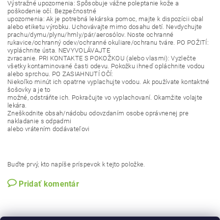
Výstražné
upozornenia:
Spôsobuje vážne poleptanie kože a
poškodenie očí.
Bezpečnostné
upozornenia:
Ak je potrebná lekárska pomoc, majte k dispozícii obal
alebo etiketu
výrobku.
Uchovávajte
mimo
dosahu
detí.
Nevdychujte
prachu/dymu/plynu/hmly/pár/aerosólov.
Noste
ochranné
rukavice/ochranný
odev/ochranné okuliare/ochranu tváre. PO POŽITÍ:
vypláchnite ústa. NEVYVOLÁVAJTE
zvracanie. PRI KONTAKTE S POKOŽKOU (alebo vlasmi): Vyzlečte
všetky kontaminované
časti odevu. Pokožku ihneď opláchnite vodou
alebo sprchou. PO ZASIAHNUTÍ OČÍ:
Niekoľko minút ich opatrne vyplachujte vodou. Ak používate kontaktné
šošovky a je to
možné,
odstráňte
ich.
Pokračujte
vo
vyplachovaní.
Okamžite
volajte
lekára.
Zneškodnite obsah/nádobu odovzdaním osobe oprávnenej pre
nakladanie s odpadmi
alebo vrátením dodávateľovi
Buďte prvý, kto napíše príspevok k tejto položke.
Pridať komentár