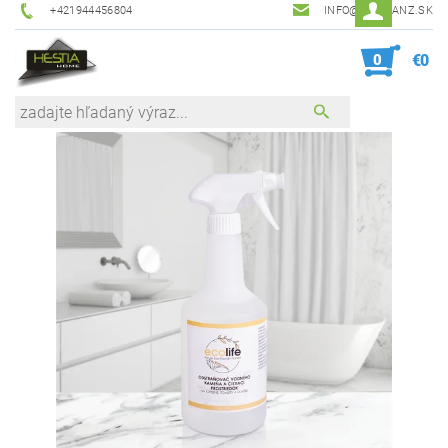
+421944456804
INFO@HESTIANZ.SK
0
€0