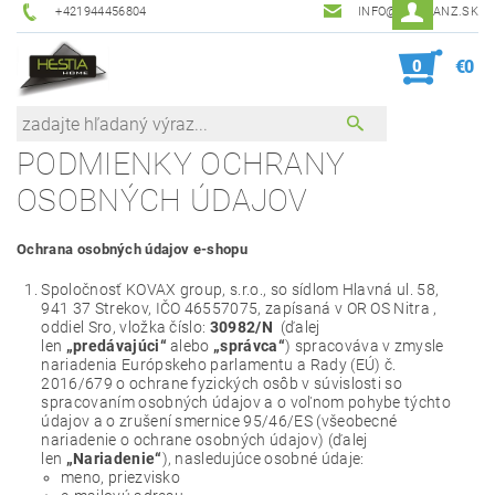
+421944456804
INFO@HESTIANZ.SK
0
€0
PODMIENKY OCHRANY
OSOBNÝCH ÚDAJOV
Ochrana osobných údajov e-shopu
Spoločnosť KOVAX group, s.r.o., so sídlom Hlavná ul. 58,
941 37 Strekov, IČO 46557075, zapísaná v OR OS Nitra ,
oddiel Sro, vložka číslo:
30982/N
(ďalej
len
„predávajúci“
alebo
„správca“
) spracováva v zmysle
nariadenia Európskeho parlamentu a Rady (EÚ) č.
2016/679 o ochrane fyzických osôb v súvislosti so
spracovaním osobných údajov a o voľnom pohybe týchto
údajov a o zrušení smernice 95/46/ES (všeobecné
nariadenie o ochrane osobných údajov) (ďalej
len
„Nariadenie“
), nasledujúce osobné údaje:
meno, priezvisko