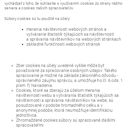
vychádzať z toho, že súhlasíte s využívaním cookies zo strany nášho
servera a cookies našich spracovateľov.
Súbory cookies sú tu použité na účely:
merania návštevnosti webových stránok a
vytváranie štatistík týkajúcich sa návštevnosti
a správania návštevníkov na webových stránkach
základné funkčnosti webových stránok
Zber cookies na účely uvedené vyššie môže byť
považované za spracovanie osobných údajov. Takéto
spracovanie je možné na základe zákonného dôvodu -
oprávneného záujmu správcu, a umožňuje ho čl. 6 ods. 1
písm. f) Nariadenia.
Cookies, ktoré sa zberajú za účelom merania
návštevnosti webu a vytvárania štatistík týkajúcich sa
návštevnosti a správania návštevníkov na webe, sú
posudzované v podobe hromadného celku a v
anonymnej podobe, ktorá neumožňuje identifikáciu
jednotlivca.
Zhromaždené cookies súbory sú spracované ďalšími
spracovateľmi: