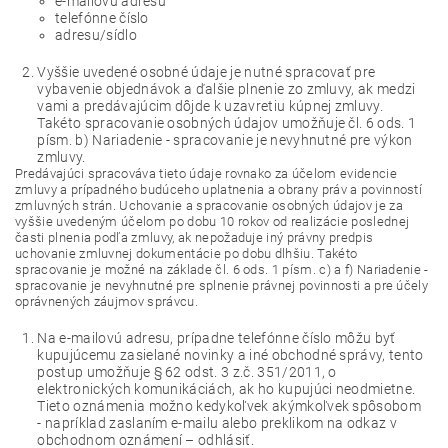
e-mailovú adresu
telefónne číslo
adresu/sídlo
Vyššie uvedené osobné údaje je nutné spracovať pre
vybavenie objednávok a ďalšie plnenie zo zmluvy, ak medzi
vami a predávajúcim dôjde k uzavretiu kúpnej zmluvy.
Takéto spracovanie osobných údajov umožňuje čl. 6 ods. 1
písm. b) Nariadenie - spracovanie je nevyhnutné pre výkon
zmluvy.
Predávajúci spracováva tieto údaje rovnako za účelom evidencie
zmluvy a prípadného budúceho uplatnenia a obrany práv a povinností
zmluvných strán. Uchovanie a spracovanie osobných údajov je za
vyššie uvedeným účelom po dobu 10 rokov od realizácie poslednej
časti plnenia podľa zmluvy, ak nepožaduje iný právny predpis
uchovanie zmluvnej dokumentácie po dobu dlhšiu. Takéto
spracovanie je možné na základe čl. 6 ods. 1 písm. c) a f) Nariadenie -
spracovanie je nevyhnutné pre splnenie právnej povinnosti a pre účely
oprávnených záujmov správcu.
Na e-mailovú adresu, prípadne telefónne číslo môžu byť
kupujúcemu zasielané novinky a iné obchodné správy, tento
postup umožňuje § 62 odst. 3 z.č. 351/2011, o
elektronických komunikáciách, ak ho kupujúci neodmietne.
Tieto oznámenia možno kedykoľvek akýmkoľvek spôsobom
- napríklad zaslaním e-mailu alebo preklikom na odkaz v
obchodnom oznámení – odhlásiť.