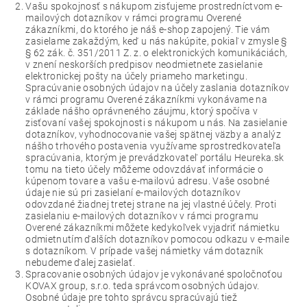
Vašu spokojnosť s nákupom zisťujeme prostredníctvom e-
mailových dotazníkov v rámci programu Overené
zákazníkmi, do ktorého je náš e-shop zapojený. Tie vám
zasielame zakaždým, keď u nás nakúpite, pokiaľ v zmysle §
§ 62 zák. č. 351/2011 Z. z. o elektronických komunikáciách,
v znení neskorších predpisov neodmietnete zasielanie
elektronickej pošty na účely priameho marketingu.
Spracúvanie osobných údajov na účely zaslania dotazníkov
v rámci programu Overené zákazníkmi vykonávame na
základe nášho oprávneného záujmu, ktorý spočíva v
zisťovaní vašej spokojnosti s nákupom u nás. Na zasielanie
dotazníkov, vyhodnocovanie vašej spätnej väzby a analýz
nášho trhového postavenia využívame sprostredkovateľa
spracúvania, ktorým je prevádzkovateľ portálu Heureka.sk
tomu na tieto účely môžeme odovzdávať informácie o
kúpenom tovare a vašu e-mailovú adresu. Vaše osobné
údaje nie sú pri zasielaní e-mailových dotazníkov
odovzdané žiadnej tretej strane na jej vlastné účely. Proti
zasielaniu e-mailových dotazníkov v rámci programu
Overené zákazníkmi môžete kedykoľvek vyjadriť námietku
odmietnutím ďalších dotazníkov pomocou odkazu v e-maile
s dotazníkom. V prípade vašej námietky vám dotazník
nebudeme ďalej zasielať.
Spracovanie osobných údajov je vykonávané spoločnoťou
KOVAX group, s.r.o. teda správcom osobných údajov.
Osobné údaje pre tohto správcu spracúvajú tiež