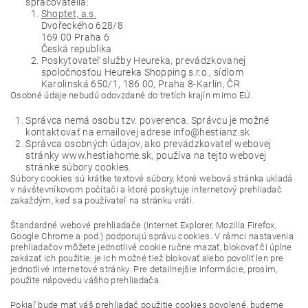
spracovatelia:
Shoptet, a.s.
Dvořeckého 628/8
169 00 Praha 6
Česká republika
Poskytovateľ služby Heureka, prevádzkovanej
spoločnosťou Heureka Shopping s.r.o., sídlom
Karolinská 650/1, 186 00, Praha 8-Karlín, ČR
Osobné údaje nebudú odovzdané do tretích krajín mimo EÚ.
Správca nemá osobu tzv. poverenca. Správcu je možné
kontaktovať na emailovej adrese info@hestianz.sk
Správca osobných údajov, ako prevádzkovateľ webovej
stránky www.hestiahome.sk, používa na tejto webovej
stránke súbory cookies.
Súbory cookies sú krátke textové súbory, ktoré webová stránka ukladá
v návštevníkovom počítači a ktoré poskytuje internetový prehliadač
zakaždým, keď sa používateľ na stránku vráti.
Štandardné webové prehliadače (Internet Explorer, Mozilla Firefox,
Google Chrome a pod.) podporujú správu cookies. V rámci nastavenia
prehliadačov môžete jednotlivé cookie ručne mazať, blokovať či úplne
zakázať ich použitie, je ich možné tiež blokovať alebo povoliť len pre
jednotlivé internetové stránky. Pre detailnejšie informácie, prosím,
použite nápovedu vášho prehliadača.
Pokiaľ bude mať váš prehliadač použitie cookies povolené, budeme