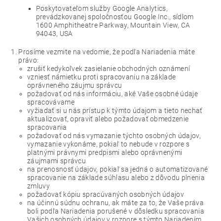
Poskytovateľom služby Google Analytics,
prevádzkovanej spoločnosťou Google Inc., sídlom
1600 Amphitheatre Parkway, Mountain View, CA
94043, USA
Prosíme vezmite na vedomie, že podľa Nariadenia máte
právo:
zrušiť kedykoľvek zasielanie obchodných oznámení
vzniesť námietku proti spracovaniu na základe
oprávneného záujmu správcu
požadovať od nás informáciu, aké Vaše osobné údaje
spracovávame
vyžiadať si u nás prístup k týmto údajom a tieto nechať
aktualizovať, opraviť alebo požadovať obmedzenie
spracovania
požadovať od nás vymazanie týchto osobných údajov,
vymazanie vykonáme, pokiaľ to nebude v rozpore s
platnými právnymi predpismi alebo oprávnenými
záujmami správcu
na prenosnosť údajov, pokiaľ sa jedná o automatizované
spracovanie na základe súhlasu alebo z dôvodu plnenia
zmluvy
požadovať kópiu spracúvaných osobných údajov
na účinnú súdnu ochranu, ak máte za to, že Vaše práva
boli podľa Nariadenia porušené v dôsledku spracovania
Vašich osobných údajov v rozpore s týmto Nariadením