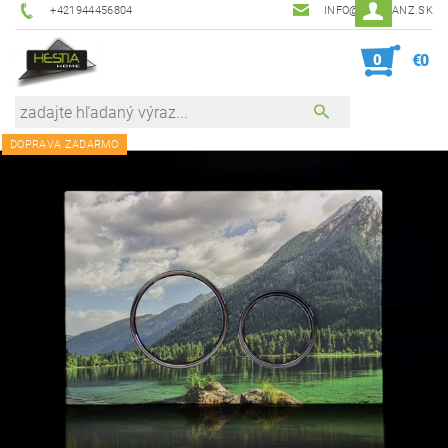
+421944456804
INFO@HESTIANZ.SK
0
€0
DOPRAVA ZADARMO