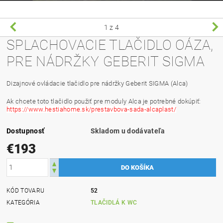
1
z 4
SPLACHOVACIE TLAČIDLO OÁZA,
PRE NÁDRŽKY GEBERIT SIGMA
Dizajnové ovládacie tlačidlo pre nádržky Geberit SIGMA (Alca)
Ak chcete toto tlačidlo použiť pre moduly Alca je potrebné dokúpiť:
https://www.hestiahome.sk/prestavbova-sada-alcaplast/
Dostupnosť
Skladom u dodávateľa
€193
KÓD TOVARU
52
KATEGÓRIA
TLAČIDLÁ K WC