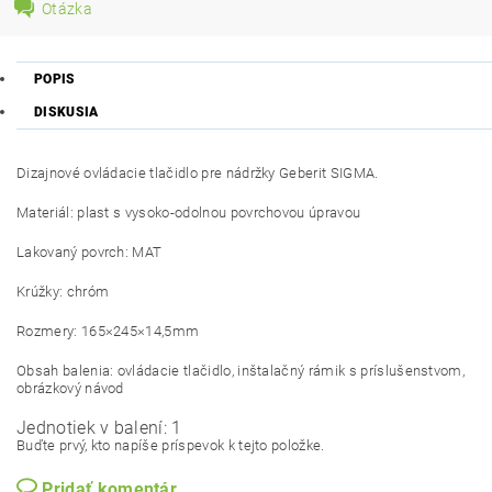
Otázka
POPIS
DISKUSIA
Dizajnové ovládacie tlačidlo pre nádržky Geberit SIGMA.
Materiál: plast s vysoko-odolnou povrchovou úpravou
Lakovaný povrch: MAT
Krúžky: chróm
Rozmery: 165×245×14,5mm
Obsah balenia: ovládacie tlačidlo, inštalačný rámik s príslušenstvom,
obrázkový návod
Jednotiek v balení: 1
Buďte prvý, kto napíše príspevok k tejto položke.
Pridať komentár