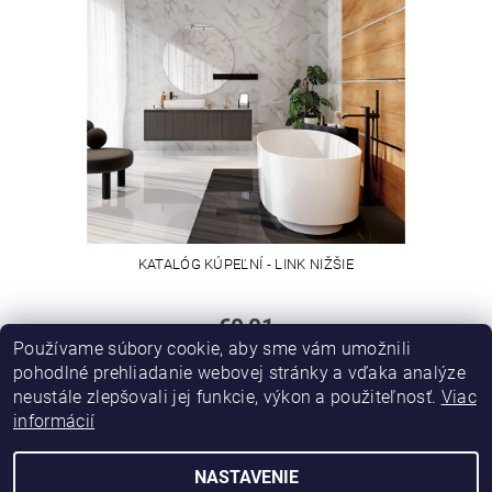
KATALÓG KÚPEĽNÍ - LINK NIŽŠIE
€0,01
Používame súbory cookie, aby sme vám umožnili
pohodlné prehliadanie webovej stránky a vďaka analýze
neustále zlepšovali jej funkcie, výkon a použiteľnosť.
Viac
informácií
NASTAVENIE