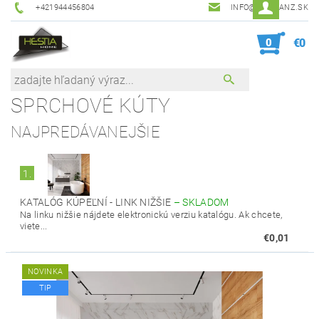
+421944456804
INFO@HESTIANZ.SK
0
€0
SPRCHOVÉ KÚTY
NAJPREDÁVANEJŠIE
1.
KATALÓG KÚPEĽNÍ - LINK NIŽŠIE
–
SKLADOM
Na linku nižšie nájdete elektronickú verziu katalógu. Ak chcete,
viete...
€0,01
NOVINKA
TIP