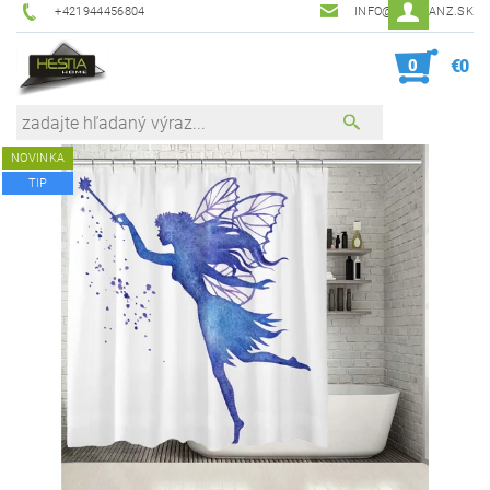
+421944456804
INFO@HESTIANZ.SK
0
€0
NOVINKA
TIP