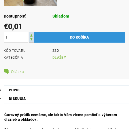
Dostupnosť
Skladom
€0,01
KÓD TOVARU
220
KATEGÓRIA
DLAŽBY
Otázka
POPIS
DISKUSIA
Čarovný prútik nemáme, ale takto Vám vieme pomôcť s výberom
dlažieb a obkladov: