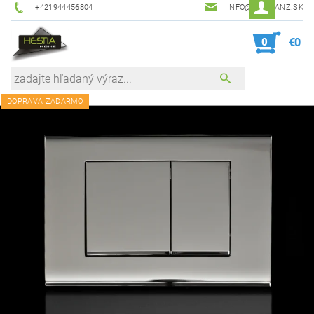
+421944456804
INFO@HESTIANZ.SK
0
€0
DOPRAVA ZADARMO