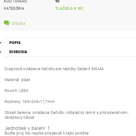
KÓD TOVARU
90
KATEGÓRIA
TLAČIDLÁ K WC
Otázka
POPIS
DISKUSIA
Dizajnové ovládacie tlačidlo pre nádržky Geberit SIGMA.
Materiál: plast
Povrch: LESK
Rozmery: 165×245×11,7mm
Obsah balenia: ovládacie tlačidlo, inštalačný rámik s príslušenstvom,
obrázkový návod
Jednotiek v balení: 1
Buďte prvý, kto napíše príspevok k tejto položke.