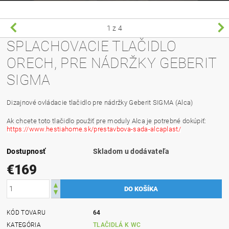
1
z 4
SPLACHOVACIE TLAČIDLO
ORECH, PRE NÁDRŽKY GEBERIT
SIGMA
Dizajnové ovládacie tlačidlo pre nádržky Geberit SIGMA (Alca)
Ak chcete toto tlačidlo použiť pre moduly Alca je potrebné dokúpiť:
https://www.hestiahome.sk/prestavbova-sada-alcaplast/
Dostupnosť
Skladom u dodávateľa
€169
KÓD TOVARU
64
KATEGÓRIA
TLAČIDLÁ K WC