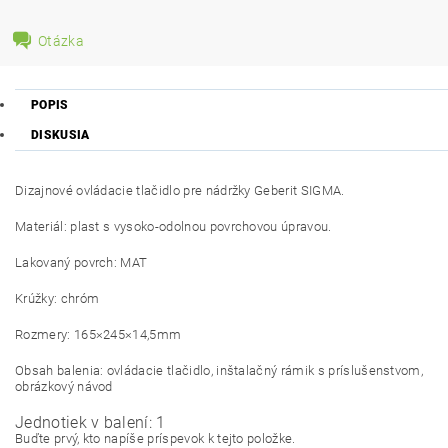
Otázka
POPIS
DISKUSIA
Dizajnové ovládacie tlačidlo pre nádržky Geberit SIGMA.
Materiál: plast s vysoko-odolnou povrchovou úpravou.
Lakovaný povrch: MAT
Krúžky: chróm
Rozmery: 165×245×14,5mm
Obsah balenia: ovládacie tlačidlo, inštalačný rámik s príslušenstvom,
obrázkový návod
Jednotiek v balení: 1
Buďte prvý, kto napíše príspevok k tejto položke.