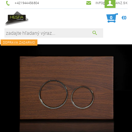
+421944456804
INFO@HESTIANZ.SK
0
€0
DOPRAVA ZADARMO