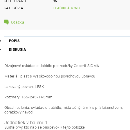
KÓD TOVARU
96
KATEGÓRIA
TLAČIDLÁ K WC
Otázka
POPIS
DISKUSIA
Dizajnové ovládacie tlačidlo pre nádržky Geberit SIGMA.
Materiál: plast s vysoko-odolnou povrchovou úpravou
Lakovaný povrch: LESK
Rozmery: 165×245×14,5mm
Obsah balenia: ovládacie tlačidlo, inštalačný rámik s príslušenstvom,
obrázkový návod
Jednotiek v balení: 1
Buďte prvý, kto napíše príspevok k tejto položke.