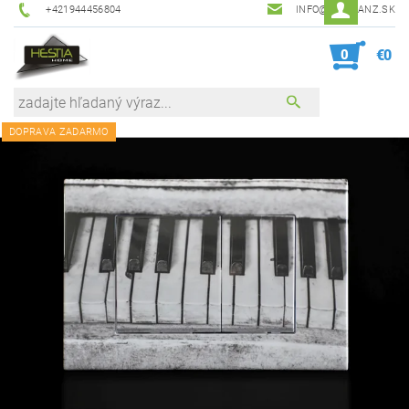
+421944456804
INFO@HESTIANZ.SK
0
€0
DOPRAVA ZADARMO