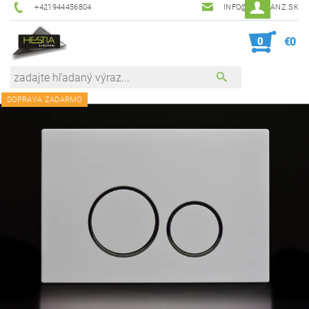
+421944456804
INFO@HESTIANZ.SK
0
€0
DOPRAVA ZADARMO